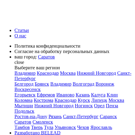
Статьи
О нас
Политика конфиденциальности
Согласие на обработку персональных данных
ваш город:
Саратов
close
Выберите ваш регион
Владимир
Краснодар
Москва
Нижний Новгород
Санкт-
Петербург
Белгород
Брянск
Владимир
Волгоград
Воронеж
Воскресенск
Егорьевск
Ефремов
Иваново
Казань
Калуга
Клин
Коломна
Кострома
Краснодар
Курск
Липецк
Москва
Мытищи
Нижний Новгород
Ногинск
Орел
Пенза
Подольск
Ростов-на-Дону
Рязань
Санкт-Петербург
Саранск
Саратов
Смоленск
Тамбов
Тверь
Тула
Ульяновск
Чехов
Ярославль
Разработано BELEAD