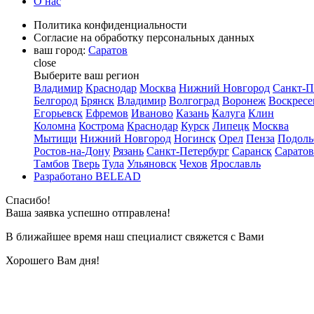
О нас
Политика конфиденциальности
Согласие на обработку персональных данных
ваш город:
Саратов
close
Выберите ваш регион
Владимир
Краснодар
Москва
Нижний Новгород
Санкт-П
Белгород
Брянск
Владимир
Волгоград
Воронеж
Воскресе
Егорьевск
Ефремов
Иваново
Казань
Калуга
Клин
Коломна
Кострома
Краснодар
Курск
Липецк
Москва
Мытищи
Нижний Новгород
Ногинск
Орел
Пенза
Подоль
Ростов-на-Дону
Рязань
Санкт-Петербург
Саранск
Саратов
Тамбов
Тверь
Тула
Ульяновск
Чехов
Ярославль
Разработано BELEAD
Спасибо!
Ваша заявка успешно отправлена!
В ближайшее время наш специалист свяжется с Вами
Хорошего Вам дня!