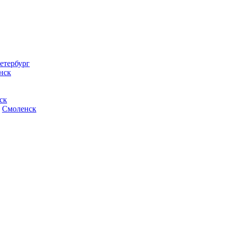
етербург
нск
ск
Смоленск